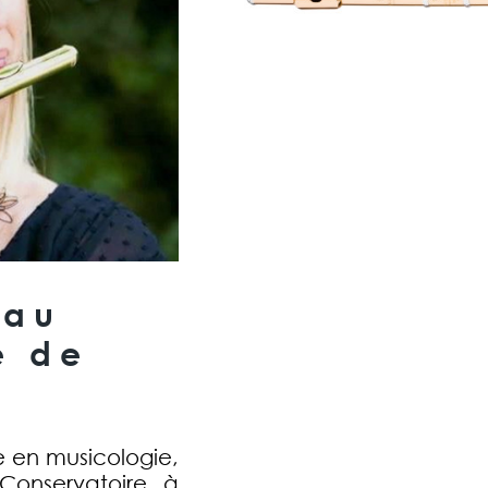
 au
e de
e en musicologie,
 Conservatoire à