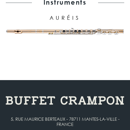
Instruments
AURÉIS
5, RUE MAURICE BERTEAUX - 78711 MANTES-LA-VILLE -
FRANCE